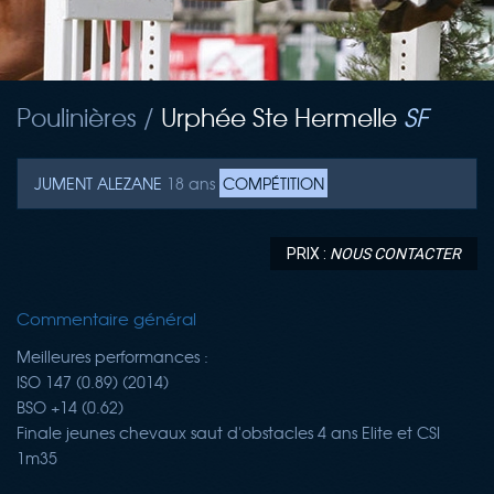
Poulinières /
Urphée Ste Hermelle
SF
JUMENT
ALEZANE
18 ans
COMPÉTITION
PRIX :
NOUS CONTACTER
Commentaire général
Meilleures performances :
ISO
147 (0.89)
(2014)
BSO
+14 (0.62)
Finale jeunes chevaux saut d'obstacles 4 ans Elite et CSI
1m35