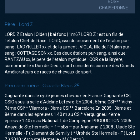
ROSE
CHAISERONNE
Père :
Lord Z
LORD Z Etalon | Olden | bai fonc | 1m67 LORD Z : est un fils de
l’étalon Chef de Race : LORD, issu du croisement de l’étalon pur-
sang : LADYKILLER xx et de la jument : VIOLA, fille de l’étalon pur-
sang : COTTAGE SON xx. Ces deux étalons pur-sang, ainsi que :
RANTZAU xx, le père de l’étalon mythique : COR de la Bryère,
surnommé le « Don de Dieu », sont considérés comme des Grands
Améliorateurs de races de chevaux de sport
Première mère :
Gazelle Bleus
SF
Gagnante dans le cycle jeunes chevaux en France. Gagnante CSI,
CSIO sous la selle d’Adeline Lefevre. En 2004 : 5ème CSI*** Vichy -
7ème CSI** Vilamora - 3ème CSI** Barcelone En 2005 : 3ème et
8ème dans les épreuves 1.40 m au CSI* Verquigneul 4ème
épreuve 1.40 m au National 1 de Compiègne PRODUCTION: 2006 :
Anaya de Ste hermelle – f – sBs – par Andiamo Z 2008 : Ujade Ste
Hermelle - F ( Diamant de Semilly ) * Urphée Ste Hermelle - F ( Lord
Z ) 2010 : Arco ste Hermelle - M ( Darco )