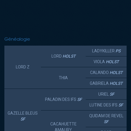
Généalogie
LADYKILLER
PS
LORD
HOLST
VIOLA
HOLST
LORD Z
CALANDO
HOLST
THIA
GABRIELA
HOLST
URIEL
SF
PALADIN DES IFS
SF
LUTINE DES IFS
SF
GAZELLE BLEUS
QUIDAM DE REVEL
SF
SF
CACAHUETTE
AMAURY