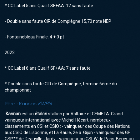
* CC Label 5 ans Qualif SF+AA: 12 sans faute
- Double sans faute CIR de Compiègne 15,70 note NEP
- Fontainebleau Finale: 4 + 0 pt
2022:
* CC Label 6 ans Qualif SF+AA: 7 sans faute
* Double sans faute CIR de Compiègne, termine 6ème du
championnat
Père :
Kannan
KWPN
Kannan
est un
étalon
stallion par Voltaire et CEMETA. Grand
vainqueur international avec Michel Hécart, nombreux
classements en CSI et CSIO : - vainqueur des Coupe des Nations
aux CSIO de Lisbonne, et La Baule, 2e à Gijon - vainqueur des GP
CSI*** de Deauville, Jardy - vainqueur au CSI-W de Paris-Bercy, au