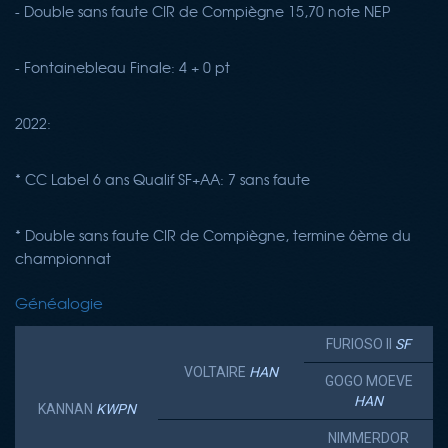
- Double sans faute CIR de Compiègne 15,70 note NEP
- Fontainebleau Finale: 4 + 0 pt
2022:
* CC Label 6 ans Qualif SF+AA: 7 sans faute
* Double sans faute CIR de Compiègne, termine 6ème du
championnat
Généalogie
FURIOSO II
SF
VOLTAIRE
HAN
GOGO MOEVE
HAN
KANNAN
KWPN
NIMMERDOR