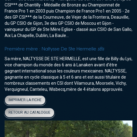
CSI*** de Chantilly - Médaille de Bronze au Championnat de
France Pro 1 en 2003 puis Champion de France Pro1 en 2005 - 2e
des GP CSI*** de la Courneuve, de Vejer de la Frontera, Deauville,
du GP CSIO de Gijon, 3e des GP CSIO de Moscou et Gijon -
vainqueur du GP de Ste Mère Eglise - classé aux CSIO de San Gallo,
Aix La Chapelle, Dublin, La Baule...
Première mère :
Naltysse De Ste Hermelle
sBs
Sa mère, NALTYSSE DE STE HERMELLE, est une fille de Billy du Lys,
vice champion du monde des 6 ans à Lanaken avant d’être
gagnant international sous les couleurs mexicaines. NALTYSSE,
gagnante en cycle classique à 5 et 6 ans et est aussi titulaire de
nombreux classements en CSI dont Vilamoura, Moorsele, Vichy,
Verquigneul, Canteleu, Wisbecq,mère de 4 étalons approuvés.
IMPRIMER LA FICHE
RETOUR AU CATALOGUE