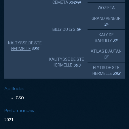
CEMETA
KWPN
WOZIETA
GRAND VENEUR
SF
BILLY DU LYS
SF
KALY DE
SARTILLY
SF
NALTYSSE DE STE
HERMELLE
SBS
ATILAS D'AUTAN
SF
KALITYSSE DE STE
HERMELLE
SBS
ELYTIS DE STE
HERMELLE
SBS
Aptitudes
CSO
Performances
2021: