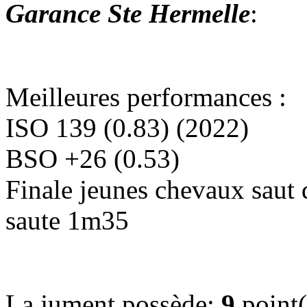
Garance Ste Hermelle
:
Meilleures performances :
ISO
139 (0.83)
(2022)
BSO
+26 (0.53)
Finale jeunes chevaux saut d
saute 1m35
La jument possède:
9
point(