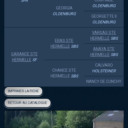
CONTINUE
SFA
OLDENBURG
GEORGIA
OLDENBURG
GEORGETTE II
OLDENBURG
VARGAS STE
HERMELLE
SBS
ERAS STE
HERMELLE
SBS
ANAYA STE
GARANCE STE
HERMELLE
SBS
HERMELLE
SF
CALVARO
CHANCE STE
HOLSTEINER
HERMELLE
SBS
NANCY DE CUNCHY
IMPRIMER LA FICHE
RETOUR AU CATALOGUE