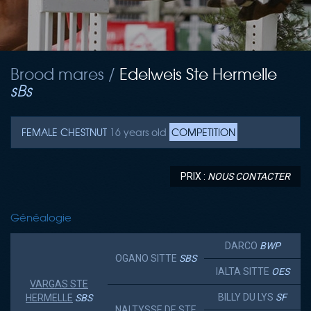
Brood mares /
Edelweis Ste Hermelle
sBs
FEMALE
CHESTNUT
16 years old
COMPETITION
PRIX :
NOUS CONTACTER
Généalogie
DARCO
BWP
OGANO SITTE
SBS
IALTA SITTE
OES
VARGAS STE
BILLY DU LYS
SF
HERMELLE
SBS
NALTYSSE DE STE