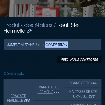
Produits des étalons /
Iseult Ste
Hermelle
SF
JUMENT
ALEZANE
8 ans
COMPÉTITION
PRIX :
NOUS CONTACTER
Généalogie
OGANO SITTE
SBS
VARGAS STE
NALTYSSE DE STE
HERMELLE
SBS
ERAS STE
HERMELLE
SBS
HERMELLE
SBS