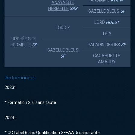
ANDIAMO
KWPN
ANAYA STE
HERMELLE
SBS
GAZELLE BLEUS
SF
LORD
HOLST
LORD Z
THIA
URPHÉE STE
PALADIN DES IFS
SF
HERMELLE
SF
GAZELLE BLEUS
CACAHUETTE
SF
AMAURY
Performances
2023:
* Formation 2: 6 sans faute
2024:
* CC Label 6 ans Qualification SF+AA: 5 sans faute