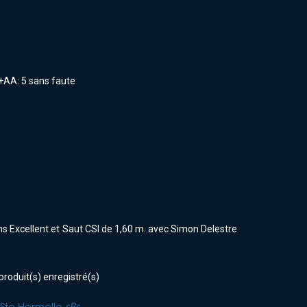
F+AA: 5 sans faute
ns Excellent et Saut CSI de 1,60 m. avec Simon Delestre
produit(s) enregistré(s)
 Ste Hermelle
sBs