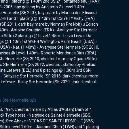
A) and 1 placing @ 1.40m 2nd CSI2* Fontainebleau (FRA);
BS, 2006, bay gelding by Andiamo Z) Level 1.40m -
 Hermelle (SF, 2007, bay mare by Marlou des Etisses)
(CHE) and 1 placing @ 1.40m 1st CSIYH1* Vichy (FRA)
(SF, 2011, dark bay mare by Norman Pre Noir)  Edison
.40m - Antoine Courpied (FRA) - Analtyse Ste Hermelle
o Sitte) 2 placings @ Level 1.45m - Luiza Leivas Da
ngs @ 1.40m 1st WEF 4 Wellington, Palm Beach (USA) -
 (USA) - Nat. (1.40m); - Avarysse Ste Hermelle (SF, 2010,
lacings @ Level 1.40m - Roberto Mendonca Dias (BRA)
Ste Hermelle (SF, 2010, chestnut mare by Ogano Sitte)
 Ste Hermelle (SF, 2012, chestnut stallion by Phelius
line Lefevre (BEL) and 8 placings @ 1.30m 3rd CSN
 - Galtysse Ste Hermelle (SF, 2016, dark chestnut mare
Lefevre - Kality Ste Hermelle (SF, 2020, dark chestnut
De Ste Hermelle
sBs
S, 1994, chestnut mare by Atilas d’Autan) Dam of 4
lack Type horse - Naltysse de Sainte-Hermelle (SBS,
 Lys) :See Above - VEGAS DE SAINTE HERMELLE (SBS,
 Sitte) Level 1.60m - Jasmine Chen (TWN) and 1 placing