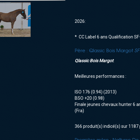
2026:
* CC Label 6 ans Qualification S
Père :
Qlassic Bois Margot
SF
Qlassic Bois Margot
:
Meilleures performances :
ISO
176 (0.94)
(2013)
BSO
+20 (0.98)
Finale jeunes chevaux hunter 6 a
(Fra)
366 produit(s) indicé(s) sur 1187 
Première mère :
Naltysse De