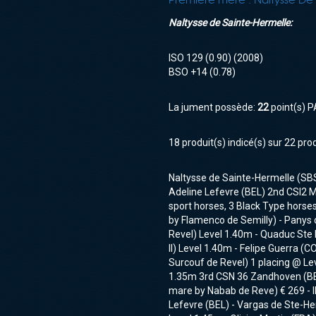
Naltysse de Sainte-Hermelle:
ISO
129 (0.90)
(2008)
BSO
+14 (0.78)
La jument possède:
22
point(s) P
18 produit(s) indicé(s) sur 22 pro
Naltysse de Sainte-Hermelle (SBS,
Adeline Lefevre (BEL) 2nd CSI2 M
sport horses, 3 Black Type horses
by Flamenco de Semilly) - Panys 
Revel) Level 1.40m - Quaduc Ste H
II) Level 1.40m - Felipe Guerra (
Surcouf de Revel) 1 placing @ Le
1.35m 3rd CSN 36 Zandhoven (BEL)
mare by Nabab de Reve) € 269 - I
Lefevre (BEL) - Vargas de Ste-Her