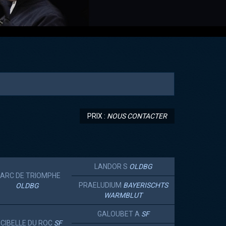
PRIX :
NOUS CONTACTER
LANDOR S
OLDBG
' ARC DE TRIOMPHE
PRAELUDIUM
BAYERISCHTS
OLDBG
WARMBLUT
GALOUBET A
SF
CIBELLE DU ROC
SF