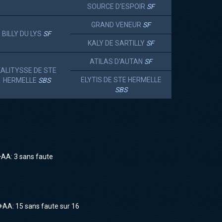
SOURCE D'ESPOIR
SF
GRAND VENEUR
SF
BILLY DU LYS
SF
KALY DE SARTILLY
SF
ATILAS D'AUTAN
SF
KALITYSSE DE STE
ELYTIS DE STE HERMELLE
HERMELLE
SBS
SBS
+AA: 3 sans faute
F+AA: 15 sans faute sur 16