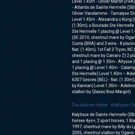
Level 1.45m - Olivier Martin (FR
- Atlantis de Sainte Hermelle (S
Olivier Vandamme - Tamalyse Ste
Level 1.45m - Alexandra o Küng 
(1.30m); o Boutade Ste Hermelle 
Ste Hermelle 1 placing @ Level 1
(SF, 2010, chestnut mare by Ogan
Costa (BRA) and 3 wins - 8 placi
Nat. (1.40m); 1st Fall 3 Tryon, NC
chestnut mare by Calvaro Z) 2 p
and 1 placing @ 1.35m - Altysse 
1 placing @ Level 1.40m - Calamys
Ste Hermelle) Level 1.40m – Ade
6307 Gesves (BEL) - Nat. (1.30m);
by Kannan) Level 1.30m - Adeline 
stallion by Qlassic Bois Margot)
Deuxième mère :
Kalitysse 
Kalytisse de Sainte-Hermelle (SB
horses 4yo+, 2 sport horses, 1 B
1997, chestnut mare by Billy du
2005, chestnut stallion by Ogano