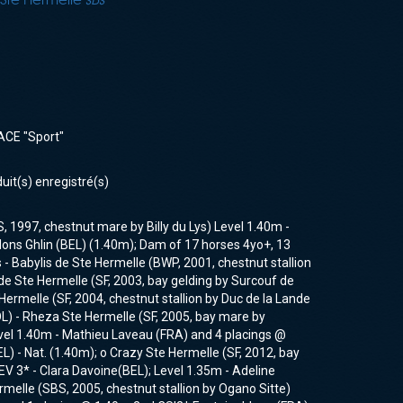
ACE "Sport"
duit(s) enregistré(s)
 1997, chestnut mare by Billy du Lys) Level 1.40m -
ons Ghlin (BEL) (1.40m); Dam of 17 horses 4yo+, 13
 - Babylis de Ste Hermelle (BWP, 2001, chestnut stallion
de Ste Hermelle (SF, 2003, bay gelding by Surcouf de
ermelle (SF, 2004, chestnut stallion by Duc de la Lande
COL) - Rheza Ste Hermelle (SF, 2005, bay mare by
vel 1.40m - Mathieu Laveau (FRA) and 4 placings @
 - Nat. (1.40m); o Crazy Ste Hermelle (SF, 2012, bay
EV 3* - Clara Davoine(BEL); Level 1.35m - Adeline
melle (SBS, 2005, chestnut stallion by Ogano Sitte)