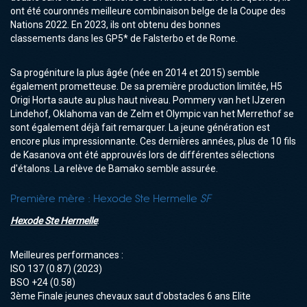
ont été couronnés meilleure combinaison belge de la Coupe des
Nations 2022. En 2023, ils ont obtenu des bonnes
classements dans les GP5* de Falsterbo et de Rome.
Sa progéniture la plus âgée (née en 2014 et 2015) semble
également prometteuse. De sa première production limitée, H5
Origi Horta saute au plus haut niveau. Pommery van het IJzeren
Lindehof, Oklahoma van de Zelm et Olympic van het Merrethof se
sont également déjà fait remarquer. La jeune génération est
encore plus impressionnante. Ces dernières années, plus de 10 fils
de Kasanova ont été approuvés lors de différentes sélections
d'étalons. La relève de Bamako semble assurée.
Première mère :
Hexode Ste Hermelle
SF
Hexode Ste Hermelle
:
Meilleures performances :
ISO
137 (0.87)
(2023)
BSO
+24 (0.58)
3ème Finale jeunes chevaux saut d'obstacles 6 ans Elite