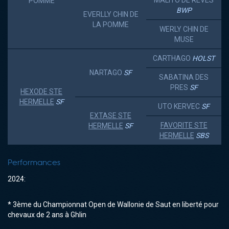
MALITO DE REVES
POMME
BWP
EVERLLY CHIN DE
LA POMME
WERLY CHIN DE
MUSE
CARTHAGO
HOLST
NARTAGO
SF
SABATINA DES
PRES
SF
HEXODE STE
HERMELLE
SF
UTO KERVEC
SF
EXTASE STE
FAVORITE STE
HERMELLE
SF
HERMELLE
SBS
Performances
2024:
* 3ème du Championnat Open de Wallonie de Saut en liberté pour
chevaux de 2 ans à Ghlin