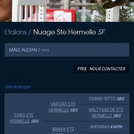
Etalons /
Nuage Ste Hermelle
SF
MÂLE
ALEZAN
3 ans
PRIX :
NOUS CONTACTER
Généalogie
OGANO SITTE
SBS
VARGAS STE
NALTYSSE DE STE
HERMELLE
SBS
ERAS STE
HERMELLE
SBS
HERMELLE
SBS
ANDIAMO
KWPN
ANAYA STE