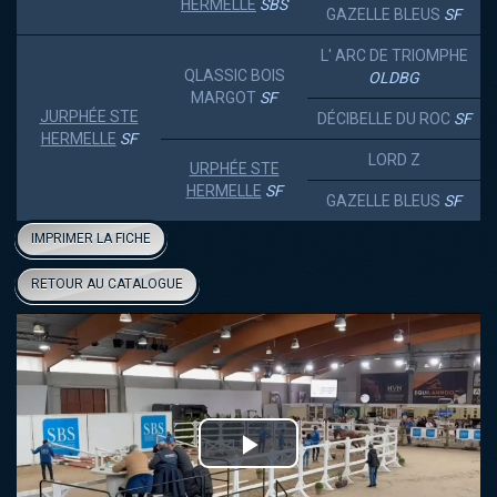
HERMELLE
SBS
GAZELLE BLEUS
SF
L' ARC DE TRIOMPHE
QLASSIC BOIS
OLDBG
MARGOT
SF
JURPHÉE STE
DÉCIBELLE DU ROC
SF
HERMELLE
SF
LORD Z
URPHÉE STE
HERMELLE
SF
GAZELLE BLEUS
SF
IMPRIMER LA FICHE
RETOUR AU CATALOGUE
Play